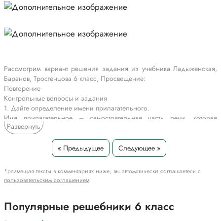
Рассмотрим вариант решения задания из учебника Ладыженская,
Баранов, Тростенцова 6 класс, Просвещение:
Повторение
Контрольные вопросы и задания
1. Дайте определение имени прилагательного.
Имя прилагательное – самостоятельная часть речи, которая
Развернуть
обозначает признак предмета и отвечает на вопросы какой? какая?
какое? какие? чья? чей? чьё?
2. Приведите примеры качественных, относительных и
« Предыдущее
Следующее »
притяжательных прилагательных.
Качественные: громкий (громче), красивый (красивее), сильный
*размещая тексты в комментариях ниже, вы автоматически соглашаетесь с
(сильнейший).
пользовательским соглашением
Относительные: городской, субботний, бумажный.
Притяжательные: волчий (хвост), мартышкин (банан), лисьи (ушки).
Популярные решебники 6 класс
3. На какие две группы делятся степени сравнения? Как образуются
степени сравнения прилагательных?