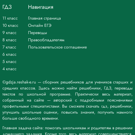
2) в прилагательных, образованных от существительных при помощи
ГДЗ
Навигация
суффиксов -онн-, -енн- (ремесленный, революционный).
Исключение: ветреный.
11 класс
Главная страница
Н пишется:
1) в суффиксе -ин (орлиный, змеиный)
10 класс
Онлайн ЕГЭ
2) в суффиксе -ан- (-ян-) прилагательных, образованных от
9 класс
Переводы
существительных (песчаный, глиняный)
8 класс
Правообладателям
Исключения: оловянный, деревянный, стеклянный.
7 класс
Пользовательское соглашение
В кратких прилагательных пишется столько же букв н, сколько и в
6 класс
полных.
6. Как различить суффиксы -к- и -ск- в прилагательных?
5 класс
Суффикс К пишется:
4 класс
1) в прилагательных, имеющих краткую форму (резкий – резок);
2) в прилагательных, образованных от некоторых существительных с
©gdzja.reshak-e.ru — сборник решебников для учеников старших и
основой на К/Ч/Ц (ткацкий – ткач);
средних классов. Здесь можно найти решебники, ГДЗ, переводы
В других прилагательных пишется суффикс СК: французский –
текстов по школьной программе. Практически весь материал,
француз.
собранный на сайте — авторский с подробными пояснениями
7. Какие сложные прилагательные пишутся слитно, а какие — через
профильными специалистами. Вы сможете скачать гдз, решебники,
дефис?
улучшить школьные оценки, повысить знания, получить намного
После шипящих в окончаниях и в суффиксах прилагательных пишем
больше свободного времени.
буква О под ударением (холщовый, леденцовый; большой, чужого),
а без ударения пишем букву Е (хорошего, тягучего; плюшевый,
Главная задача сайта: помогать школьникам и родителям в решении
лицевой).
домашнего задания. Кроме того, весь материал совершенствуется,